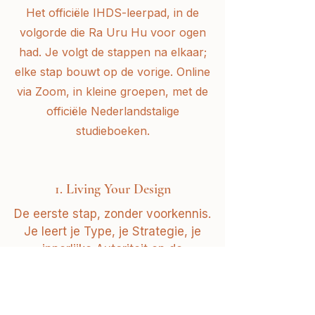
Het officiële IHDS-leerpad, in de
volgorde die Ra Uru Hu voor ogen
had. Je volgt de stappen na elkaar;
elke stap bouwt op de vorige. Online
via Zoom, in kleine groepen, met de
officiële Nederlandstalige
studieboeken.
1. Living Your Design
De eerste stap, zonder voorkennis.
Je leert je Type, je Strategie, je
innerlijke Autoriteit en de
lichaamsgrafiek kennen, en hoe je
begint te leven naar wat voor jou
klopt. Zes sessies, online via