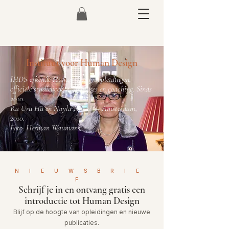
Instituut voor Human Design
IHDS-erkende Human Design opleidingen,
officiële studieboeken, analyses en coaching. Sinds
2010.
Ra Uru Hu en Nayla Nasra — Amsterdam,
2010.
Foto: Herman Waumans.
NIEUWSBRIE
F
Schrijf je in en ontvang gratis een
introductie tot Human Design
Blijf op de hoogte van opleidingen en nieuwe
publicaties.