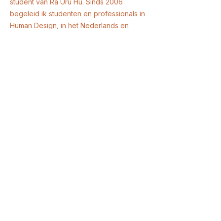
student van Ra Uru Hu. Sinds 2006
begeleid ik studenten en professionals in
Human Design, in het Nederlands en
geworteld in de oorspronkelijke leer van
Ra Uru Hu.
Vandaag geeft het Instituut de officiële
Nederlandstalige Human Design-
studieboeken uit, geautoriseerd door en
onder licentie van Jovian Archive — en
staat het vermeld op de
IHDS-pagina
van
National Human Design Organizations.
Lees ons verhaal